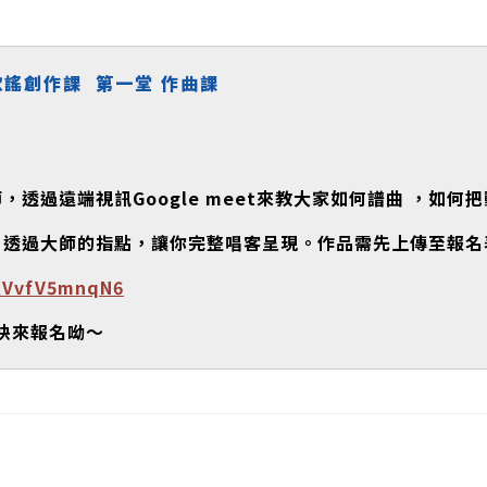
歌謠創作課
第一堂
作曲課
師，透過遠端視訊
Google meet
來教大家如何譜曲
，如何把
，透過大師的指點，讓你完整唱客呈現。作品需先上傳至報名
VKVvfV5mnqN6
快來報名呦～