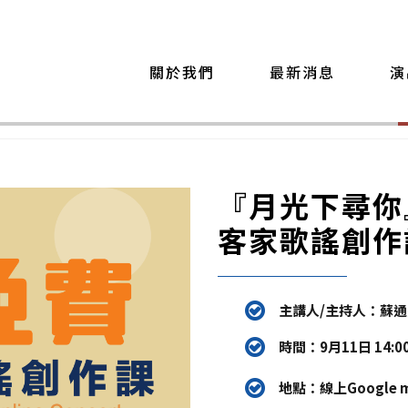
關於我們
最新消息
演
『月光下尋你
客家歌謠創作
主講人/主持人：蘇通達
時間：
9月11日 14:0
地點：線上Google m