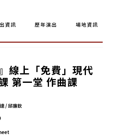
出資訊
歷年演出
場地資訊
』線上「免費」現代
課 第一堂 作曲課
 / 邱廉欽
0
eet