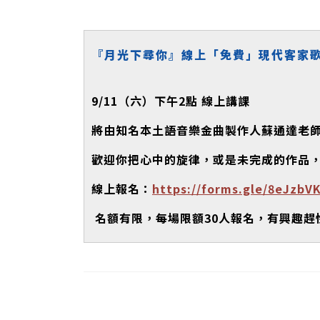
『月光下尋你』線上「免費」現代客家
9/11
（六）下午
2
點
線上講課
將由知名本土語音樂金曲製作人蘇通達老
歡迎你把心中的旋律，或是未完成的作品
線上報名：
https://forms.gle/8eJzb
名額有限，每場限額
30
人報名，有興趣趕